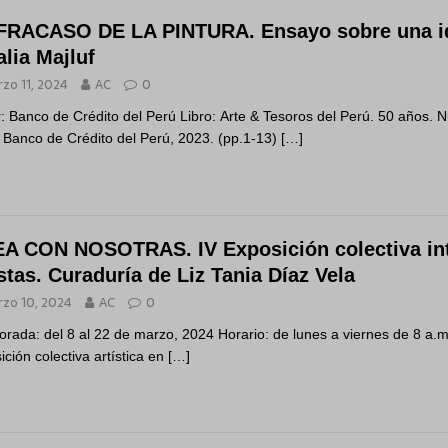
FRACASO DE LA PINTURA. Ensayo sobre una idea
alia Majluf
zo 11, 2024
AC
0
r: Banco de Crédito del Perú Libro: Arte & Tesoros del Perú. 50 años. 
 Banco de Crédito del Perú, 2023. (pp.1-13)
[…]
A CON NOSOTRAS. IV Exposición colectiva int
istas. Curaduría de Liz Tania Díaz Vela
zo 10, 2024
AC
0
rada: del 8 al 22 de marzo, 2024 Horario: de lunes a viernes de 8 a.
ición colectiva artística en
[…]