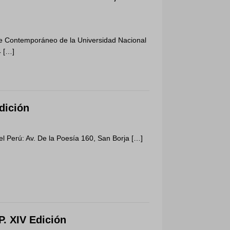
te Contemporáneo de la Universidad Nacional
4
[…]
ición
el Perú: Av. De la Poesía 160, San Borja
[…]
 XIV Edición