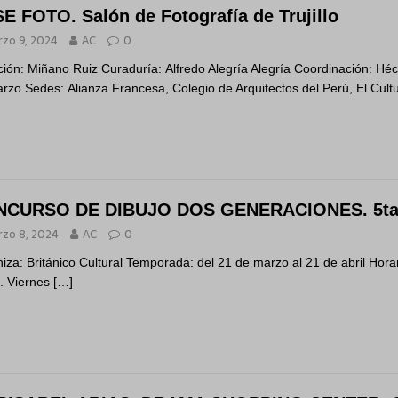
E FOTO. Salón de Fotografía de Trujillo
zo 9, 2024
AC
0
ción: Miñano Ruiz Curaduría: Alfredo Alegría Alegría Coordinación: H
rzo Sedes: Alianza Francesa, Colegio de Arquitectos del Perú, El Cultu
CURSO DE DIBUJO DOS GENERACIONES. 5ta 
zo 8, 2024
AC
0
iza: Británico Cultural Temporada: del 21 de marzo al 21 de abril Hora
. Viernes
[…]