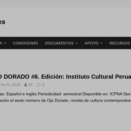
A
COMISIONES
DOCUMENTOS
APOYO
RECURSOS
 DORADO #6. Edición: Instituto Cultural Peru
zo 12, 2024
AC
0
as: Español e inglés Periodicidad: semestral Disponible en: ICPNA Stor
lación el sexto número de Ojo Dorado, revista de cultura contemporán