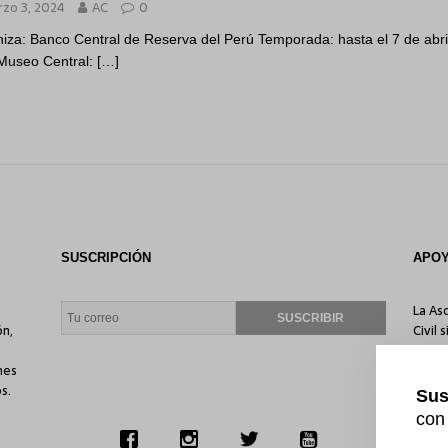
zo 3, 2024
AC
0
iza: Banco Central de Reserva del Perú Temporada: hasta el 7 de abri
Museo Central:
[…]
SUSCRIPCIÓN
APO
La As
ón,
Civil 
econó
nes
son f
s.
misión
Sus
con