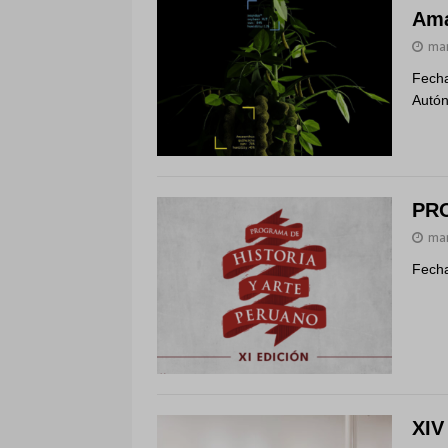
Ama
mar
Fecha
Autón
PRO
mar
Fecha
XIV