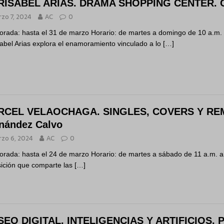
ISABEL ARIAS. DRAMA SHOPPING CENTER. Cur
zo 7, 2024
AC
0
rada: hasta el 31 de marzo Horario: de martes a domingo de 10 a.m.
abel Arias explora el enamoramiento vinculado a lo
[…]
CEL VELAOCHAGA. SINGLES, COVERS Y REMI
nández Calvo
zo 6, 2024
AC
0
rada: hasta el 24 de marzo Horario: de martes a sábado de 11 a.m. a
ición que comparte las
[…]
EO DIGITAL. INTELIGENCIAS Y ARTIFICIOS. Pr