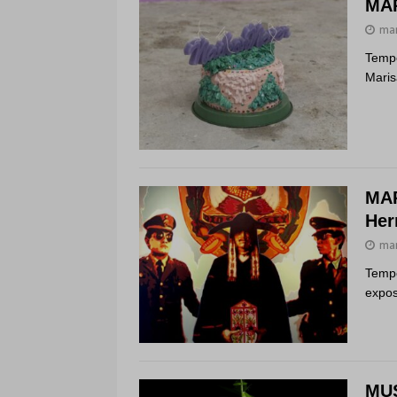
MAR
mar
Tempo
Maris
MAR
Her
mar
Tempo
expos
MUS