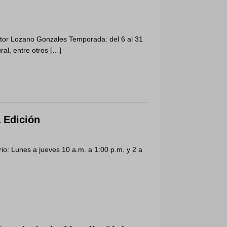
éctor Lozano Gonzales Temporada: del 6 al 31
ral, entre otros
[…]
Edición
rio: Lunes a jueves 10 a.m. a 1:00 p.m. y 2 a