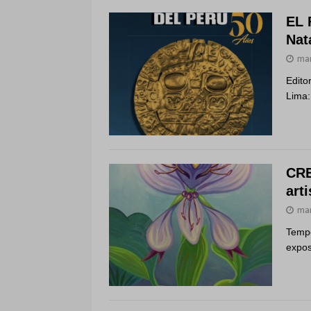
EL 
Nat
mar
Edito
Lima:
CRE
art
mar
Tempo
expos