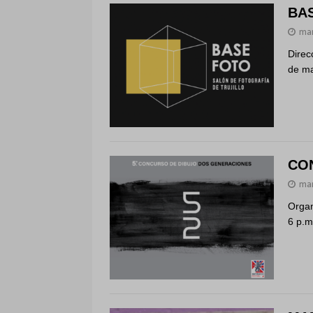
BAS
mar
Direc
de ma
CON
mar
Organ
6 p.m