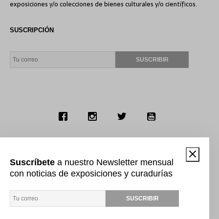
exposiciones y/o colecciones de bienes culturales y/o científicos.
SUSCRIPCIÓN
APOYO
Suscríbete
a nuestro Newsletter mensual
con noticias de exposiciones y curadurías
La Asociación de Curadores del Perú es una Asociación Civil sin fines
de lucro. Cualquier aporte, ya sea económico, material, de
voluntariado o de difusión son fundamentales para seguir adelante
con nuestra misión.